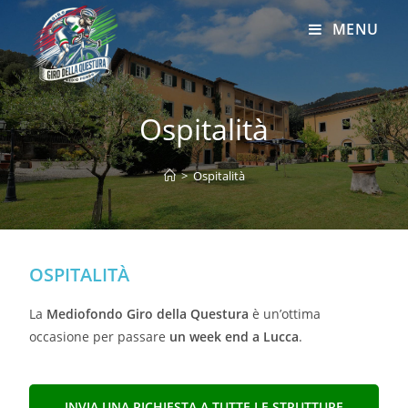
MENU
Ospitalità
>
Ospitalità
OSPITALITÀ
La
Mediofondo Giro della Questura
è un’ottima
occasione per passare
un week end a Lucca
.
INVIA UNA RICHIESTA A TUTTE LE STRUTTURE