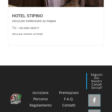
HOTEL STIPINO
Tel:
+39 0583 495077
clicca per scrivere un'email
Seguici
Sui
Nostri
Canali
Social!
Iscrizione
Premiazioni
Percorso
F.A.Q.
Regolamento
Contatti